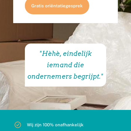
Gratis oriëntatiegesprek
"Hèhè, eindelijk
iemand die
ondernemers begrijpt."
Wij zijn 100% onafhankelijk